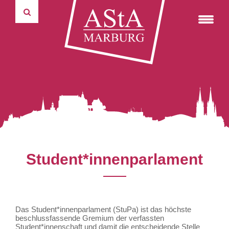
Fahrradverleihsystem
75 Jahre marburger Politikwissenschaft
Formulare
Kulturticket
autonome Tutorien
Reader & weiterer Lesestoff
Autonome Tutorien
Pressemitteilungen
Satzungen und Ordnungen
studentische und universitäre Selbstverwaltung
Haushalte
Hochschulgruppen
Protokolle
Informations- & Kommunikationstechnik
Über uns
Student*innenparlament
Das Student*innenparlament (StuPa) ist das höchste
beschlussfassende Gremium der verfassten
Student*innenschaft und damit die entscheidende Stelle