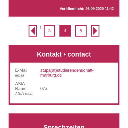
Veröffentlicht:
26.09.2025 11:42
1
3
4
5
Kontakt • contact
E-Mail
stupa(at)studierendenschaft-
marburg.de
email
AStA-
Raum
07a
AStA room
Sprechzeiten