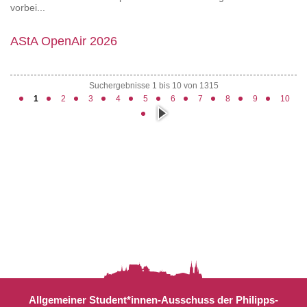
vorbei...
AStA OpenAir 2026
Suchergebnisse 1 bis 10 von 1315
1
2
3
4
5
6
7
8
9
10
näc
hste
Allgemeiner Student*innen-Ausschuss der Philipps-