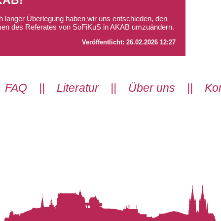
KAB!
 langer Überlegung haben wir uns entschieden, den
en des Referates von SoFiKuS in AKAB umzuändern.
Veröffentlicht:
26.02.2026 12:27
|
FAQ
||
Literatur
||
Über uns
||
Kon