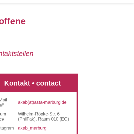
offene
taktstellen
Kontakt • contact
Mail
akab(at)asta-marburg.de
il
aum
Wilhelm-Röpke-Str. 6
(PhilFak), Raum 010 (EG)
ice
stagram
akab_marburg