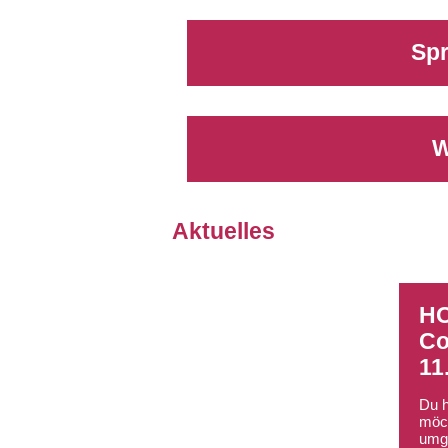
Sp
W
Aktuelles
HO
Co
11
Du h
möch
umge