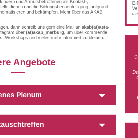
nkindern und Armutsbetroffenen als Kontakt-,
E-
telle dienen und die Bildungsbenachteiligung, aufgrund
Ver
 thematisieren und bekämpfen. Mehr über das AKAB
mai
gen, dann schreib uns gern eine Mail an
akab(at)asta-
nstagram über
(at)
akab_marburg
, um über kommende
os, Workshops und vieles mehr informiert zu bleiben.
D
re Angebote
Da
enes Plenum
auschtreffen