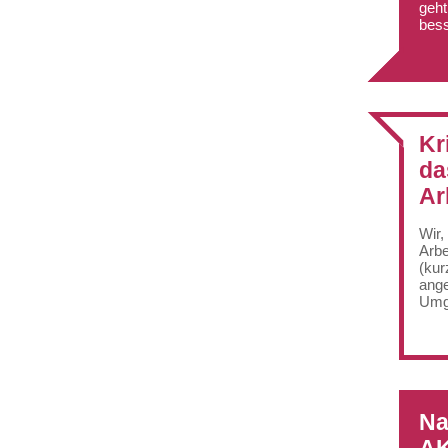
geht
bess
Kr
da
Ar
Wir,
Arbe
(kur
ange
Umga
Na