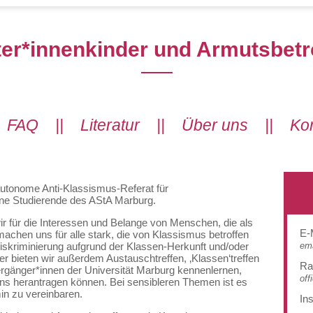
ter*innenkinder und Armutsbetr
|
FAQ
||
Literatur
||
Über uns
||
Kon
utonome Anti-Klassismus-Referat für
ene Studierende des AStA Marburg.
ir für die Interessen und Belange von Menschen, die als
E-
 machen uns für alle stark, die von Klassismus betroffen
ema
Diskriminierung aufgrund der Klassen-Herkunft und/oder
 bieten wir außerdem Austauschtreffen, ‚Klassen‘treffen
R
ergänger*innen der Universität Marburg kennenlernen,
off
ns herantragen können. Bei sensibleren Themen ist es
in zu vereinbaren.
In