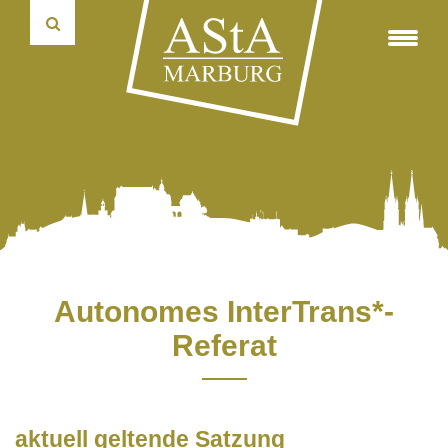
Fahrradverleihsystem
75 Jahre marburger Politikwissenschaft
Formulare
Projektförderung
Wahlausschuss
Kulturticket
autonome Tutorien
Reader & weiterer Lesestoff
Semesterticket-Rückerstattung
Widerspruchsausschuss
Autonome Tutorien
Pressemitteilungen
Satzungen und Ordnungen
Transporter mieten
Rechnungsprüfungsausschuss
studentische und universitäre Selbstverwaltung
Haushalte
AusleihBar
Verwaltungsrat Studierendenwerk
Hochschulgruppen
Protokolle
Universitätspräsidium
Informations- & Kommunikationstechnik
Über uns
Autonomes InterTrans*-
Referat
aktuell geltende Satzung