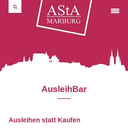
Fahrradverleihsystem
75 Jahre marburger Politikwissenschaft
Formulare
Wahlausschuss
Kulturticket
autonome Tutorien
Reader & weiterer Lesestoff
Widerspruchsausschuss
Autonome Tutorien
Pressemitteilungen
Satzungen und Ordnungen
Rechnungsprüfungsausschuss
studentische und universitäre Selbstverwaltung
Haushalte
Verwaltungsrat Studierendenwerk
Hochschulgruppen
Protokolle
Universitätspräsidium
Informations- & Kommunikationstechnik
Über uns
AusleihBar
Ausleihen statt Kaufen