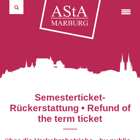
Fahrradverleihsystem
75 Jahre marburger Politikwissenschaft
Formulare
Wahlausschuss
Kulturticket
autonome Tutorien
Reader & weiterer Lesestoff
Widerspruchsausschuss
Autonome Tutorien
Pressemitteilungen
Satzungen und Ordnungen
Rechnungsprüfungsausschuss
studentische und universitäre Selbstverwaltung
Haushalte
Verwaltungsrat Studierendenwerk
Hochschulgruppen
Protokolle
Universitätspräsidium
Informations- & Kommunikationstechnik
Über uns
Semesterticket-
Rückerstattung • Refund of
the term ticket