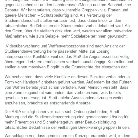
gegen Unsicherheit an den Lahnterrassen/Mensa und am Bahnhof eine
Debatte. Wir konstatieren, dass vulnerable Gruppen - v.a. Frauen und
queere Menschen – Schutzbedürftig sind. Als Vertretung der
Studierendenschaft stellen wir aber fest, dass dabei leider an den
tatsächlichen Bedürfnissen der Studierenden vorbei debattiert wird. An
den Orten, über die vielfach diskutiert wird, werden vor allem präventive
Maßnahmen, wie zum Beispiel mehr Sozialarbeiter*innen gewünscht.
Videoüberwachung und Waffenverbotszonen sind nach Ansicht der
Studierendenvertretung keine passenden Mittel zur Lösung
interpersoneller Konflikte, weil sie das Maß der Angemessenheit völlig
übersteigen. Letztere ermöglichen verdachtsunabhängige Kontrollen und
stellen einen massiven Eingriff in die Grundrechte der Menschen dar.
Wir beobachten, dass viele Konflikte an diesen Punkten verbal oder in
Form von Handgreiflichkeiten geführt werden. Außerdem ist das Führen
von Waffen bereits jetzt schon verboten. Kein Mensch versteht, dass
eine Zone eingerichtet wird, indem das verboten wird, was bereits
gesetzlich untersagt ist. Statt solche Auseinandersetzungen weiter
anzuheizen, bräuchte es entschärfende Ansätze.
Der AStA schlägt daher vor, dass sich Ordnungsbehörden, Stadt
Marburg und die Studierendenvertretung eine gemeinsame Lösung für
mehr Prävention und Sicherheitsgefühl unter Berücksichtigung
tatsächlicher Bedürfnisse der vielfältigen Bevölkerungsgruppen finden.
Wir schlagen vor, dass gemeinsam ein Konzept erarbeitet wird, in dem