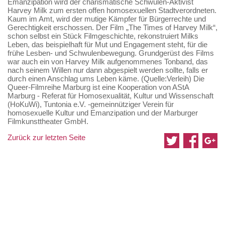
Emanzipation wird der charismatische Schwulen-Aktivist 
Harvey Milk zum ersten offen homosexuellen Stadtverordneten. 
Kaum im Amt, wird der mutige Kämpfer für Bürgerrechte und 
Gerechtigkeit erschossen. Der Film „The Times of Harvey Milk“, 
schon selbst ein Stück Filmgeschichte, rekonstruiert Milks 
Leben, das beispielhaft für Mut und Engagement steht, für die 
frühe Lesben- und Schwulenbewegung. Grundgerüst des Films 
war auch ein von Harvey Milk aufgenommenes Tonband, das 
nach seinem Willen nur dann abgespielt werden sollte, falls er 
durch einen Anschlag ums Leben käme. (Quelle:Verleih) Die 
Queer-Filmreihe Marburg ist eine Kooperation von AStA 
Marburg - Referat für Homosexualität, Kultur und Wissenschaft 
(HoKuWi), Tuntonia e.V. -gemeinnütziger Verein für 
homosexuelle Kultur und Emanzipation und der Marburger 
Filmkunsttheater GmbH.
Zurück zur letzten Seite