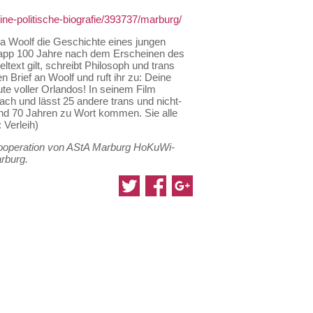
ine-politische-biografie/393737/marburg/
inia Woolf die Geschichte eines jungen
napp 100 Jahre nach dem Erscheinen des
text gilt, schreibt Philosoph und trans
n Brief an Woolf und ruft ihr zu: Deine
ute voller Orlandos! In seinem Film
ach und lässt 25 andere trans und nicht-
nd 70 Jahren zu Wort kommen. Sie alle
: Verleih)
Kooperation von AStA Marburg HoKuWi-
rburg.