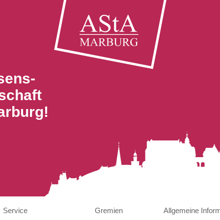
sens-
schaft
arburg!
Service
Gremien
Allgemeine Infor