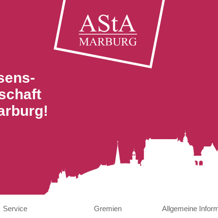
sens-
schaft
arburg!
Service
Gremien
Allgemeine Infor