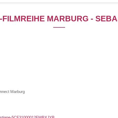
-FILMREIHE MARBURG - SEBA
onnect Marburg
sebastiane-5CF31000012FWBXJYB