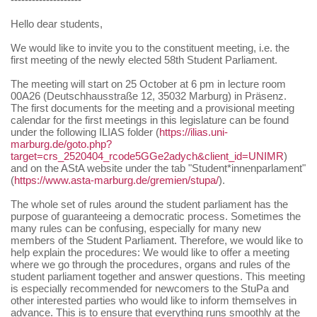
Hello dear students,
We would like to invite you to the constituent meeting, i.e. the
first meeting of the newly elected 58th Student Parliament.
The meeting will start on 25 October at 6 pm in lecture room
00A26 (Deutschhausstraße 12, 35032 Marburg) in Präsenz.
The first documents for the meeting and a provisional meeting
calendar for the first meetings in this legislature can be found
under the following ILIAS folder (
https://ilias.uni-
marburg.de/goto.php?
target=crs_2520404_rcode5GGe2adych&client_id=UNIMR
)
and on the AStA website under the tab "Student*innenparlament"
(
https://www.asta-marburg.de/gremien/stupa/
).
The whole set of rules around the student parliament has the
purpose of guaranteeing a democratic process. Sometimes the
many rules can be confusing, especially for many new
members of the Student Parliament. Therefore, we would like to
help explain the procedures: We would like to offer a meeting
where we go through the procedures, organs and rules of the
student parliament together and answer questions. This meeting
is especially recommended for newcomers to the StuPa and
other interested parties who would like to inform themselves in
advance. This is to ensure that everything runs smoothly at the