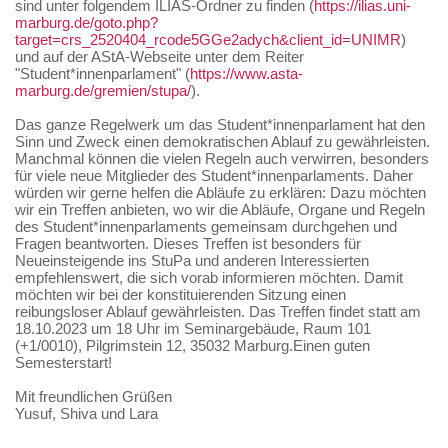
sind unter folgendem ILIAS-Ordner zu finden (
https://ilias.uni-
marburg.de/goto.php?
target=crs_2520404_rcode5GGe2adych&client_id=UNIMR
)
und auf der AStA-Webseite unter dem Reiter
"Student*innenparlament" (
https://www.asta-
marburg.de/gremien/stupa/
).
Das ganze Regelwerk um das Student*innenparlament hat den
Sinn und Zweck einen demokratischen Ablauf zu gewährleisten.
Manchmal können die vielen Regeln auch verwirren, besonders
für viele neue Mitglieder des Student*innenparlaments. Daher
würden wir gerne helfen die Abläufe zu erklären: Dazu möchten
wir ein Treffen anbieten, wo wir die Abläufe, Organe und Regeln
des Student*innenparlaments gemeinsam durchgehen und
Fragen beantworten. Dieses Treffen ist besonders für
Neueinsteigende ins StuPa und anderen Interessierten
empfehlenswert, die sich vorab informieren möchten. Damit
möchten wir bei der konstituierenden Sitzung einen
reibungsloser Ablauf gewährleisten. Das Treffen findet statt am
18.10.2023 um 18 Uhr im Seminargebäude, Raum 101
(+1/0010), Pilgrimstein 12, 35032 Marburg.Einen guten
Semesterstart!
Mit freundlichen Grüßen
Yusuf, Shiva und Lara
--------------------