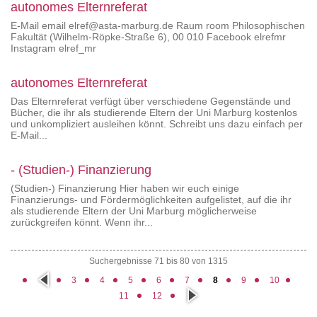
autonomes Elternreferat
E-Mail email elref@asta-marburg.de Raum room Philosophischen
Fakultät (Wilhelm-Röpke-Straße 6), 00 010 Facebook elrefmr
Instagram elref_mr
autonomes Elternreferat
Das Elternreferat verfügt über verschiedene Gegenstände und
Bücher, die ihr als studierende Eltern der Uni Marburg kostenlos
und unkompliziert ausleihen könnt. Schreibt uns dazu einfach per
E-Mail...
- (Studien-) Finanzierung
(Studien-) Finanzierung Hier haben wir euch einige
Finanzierungs- und Fördermöglichkeiten aufgelistet, auf die ihr
als studierende Eltern der Uni Marburg möglicherweise
zurückgreifen könnt. Wenn ihr...
Suchergebnisse 71 bis 80 von 1315
vorh
3
4
5
6
7
8
9
10
erig
näc
e
11
12
hste