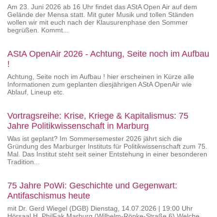
Am 23. Juni 2026 ab 16 Uhr findet das AStA Open Air auf dem
Gelände der Mensa statt. Mit guter Musik und tollen Ständen
wollen wir mit euch nach der Klausurenphase den Sommer
begrüßen. ️Kommt...
AStA OpenAir 2026 - Achtung, Seite noch im Aufbau
!
Achtung, Seite noch im Aufbau ! hier erscheinen in Kürze alle
Informationen zum geplanten diesjährigen AStA OpenAir wie
Ablauf, Lineup etc.
Vortragsreihe: Krise, Kriege & Kapitalismus: 75
Jahre Politikwissenschaft in Marburg
Was ist geplant? Im Sommersemester 2026 jährt sich die
Gründung des Marburger Instituts für Politikwissenschaft zum 75.
Mal. Das Institut steht seit seiner Entstehung in einer besonderen
Tradition...
75 Jahre PoWi: Geschichte und Gegenwart:
Antifaschismus heute
mit Dr. Gerd Wiegel (DGB) Dienstag, 14.07.2026 | 19:00 Uhr
Hörsaal H, PhilFak Marburg (Wilhelm-Röpke-Straße 6) Welche