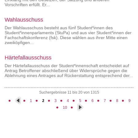
Vorschriften erfüllt. Er...
Wahlausschuss
Der Wahlausschuss besteht aus fünf Student*innen des
Student*innenparlaments (StuPa) und aus vier Student*innen der
Fachschaftskonferenz (fsk). Diese wählen aus ihrer Mitte einen
zweiköpfigen...
Härtefallausschuss
Der Härtefallausschuss der Student*innenschaft entscheidet auf
Antrag Betroffener abschließend über Widersprüche gegen die
Ablehnung eines Antrages auf Rückerstattung entsprechend der...
Suchergebnisse 11 bis 20 von 1315
vorh
1
2
3
4
5
6
7
8
9
erig
näc
e
10
hste