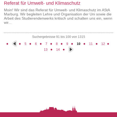
Referat für Umwelt- und Klimaschutz
Moin! Wir sind das Referat für Umwelt- und Klimaschutz im AStA
Marburg. Wir begleiten Lehre und Organisation der Uni sowie die
Arbeit des Studierendenwerks kritisch und schalten uns ein, wenn
wir...
Suchergebnisse 91 bis 100 von 1315
vorh
5
6
7
8
9
10
11
12
erig
näc
e
13
14
hste