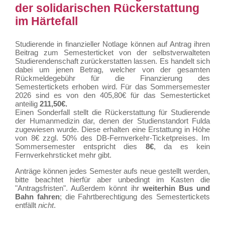
der solidarischen Rückerstattung
im Härtefall
Studierende in finanzieller Notlage können auf Antrag ihren
Beitrag zum Semesterticket von der selbstverwalteten
Studierendenschaft zurückerstatten lassen. Es handelt sich
dabei um jenen Betrag, welcher von der gesamten
Rückmeldegebühr für die Finanzierung des
Semestertickets erhoben wird. Für das Sommersemester
2026 sind es von den 405,80€ für das Semesterticket
anteilig
211,50€.
Einen Sonderfall stellt die Rückerstattung für Studierende
der Humanmedizin dar, denen der Studienstandort Fulda
zugewiesen wurde. Diese erhalten eine Erstattung in Höhe
von 8€ zzgl. 50% des DB-Fernverkehr-Ticketpreises. Im
Sommersemester entspricht dies
8€
, da es kein
Fernverkehrsticket mehr gibt.
Anträge können jedes Semester aufs neue gestellt werden,
bitte beachtet hierfür aber unbedingt im Kasten die
"Antragsfristen". Außerdem könnt ihr
weiterhin Bus und
Bahn fahren
; die Fahrtberechtigung des Semestertickets
entfällt
nicht
.