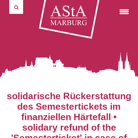
Fahrradverleihsystem
75 Jahre marburger Politikwissenschaft
Formulare
Wahlausschuss
Kulturticket
autonome Tutorien
Reader & weiterer Lesestoff
Widerspruchsausschuss
Autonome Tutorien
Pressemitteilungen
Satzungen und Ordnungen
Rechnungsprüfungsausschuss
studentische und universitäre Selbstverwaltung
Haushalte
Verwaltungsrat Studierendenwerk
Hochschulgruppen
Protokolle
Universitätspräsidium
Informations- & Kommunikationstechnik
Über uns
solidarische Rückerstattung
des Semestertickets im
finanziellen Härtefall •
solidary refund of the
'Semesterticket' in case of