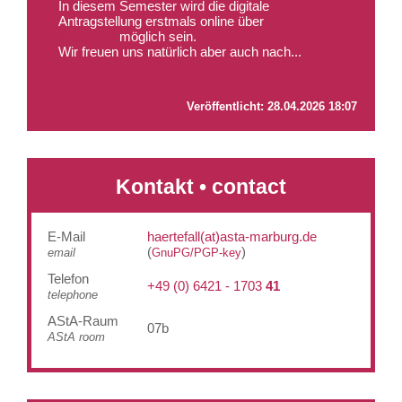
In diesem Semester wird die digitale
Antragstellung erstmals online über
diese
Webseite
möglich sein.
Wir freuen uns natürlich aber auch nach...
Veröffentlicht:
28.04.2026 18:07
Kontakt • contact
E-Mail
haertefall(at)asta-marburg.de
(
)
email
GnuPG/PGP-key
Telefon
+49 (0) 6421 - 1703
41
telephone
AStA-Raum
07b
AStA room