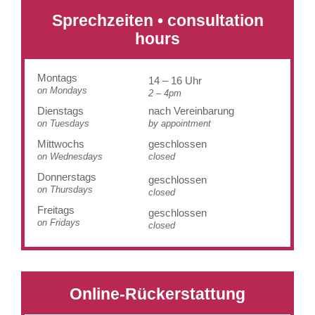
Sprechzeiten • consultation
hours
Montags
14 – 16 Uhr
on Mondays
2 – 4pm
Dienstags
nach Vereinbarung
on Tuesdays
by appointment
Mittwochs
geschlossen
on Wednesdays
closed
Donnerstags
geschlossen
on Thursdays
closed
Freitags
geschlossen
on Fridays
closed
Online-Rückerstattung