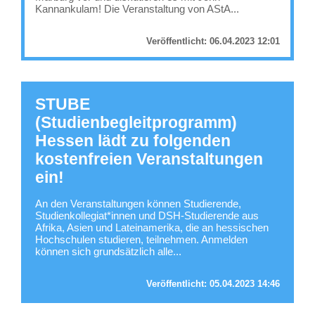
Kannankulam! Die Veranstaltung von AStA...
Veröffentlicht:
06.04.2023 12:01
STUBE
(Studienbegleitprogramm)
Hessen lädt zu folgenden
kostenfreien Veranstaltungen
ein!
An den Veranstaltungen können Studierende,
Studienkollegiat*innen und DSH-Studierende aus
Afrika, Asien und Lateinamerika, die an hessischen
Hochschulen studieren, teilnehmen. Anmelden
können sich grundsätzlich alle...
Veröffentlicht:
05.04.2023 14:46