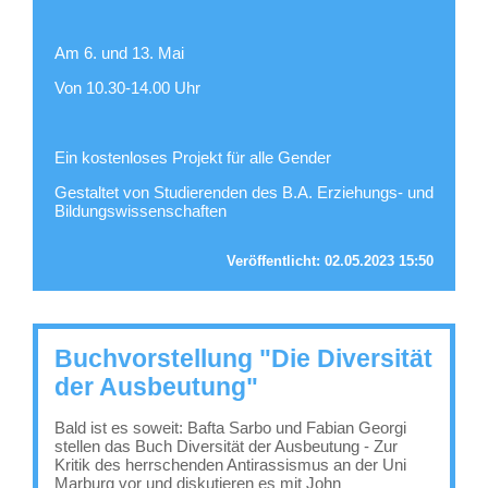
Am 6. und 13. Mai
Von 10.30-14.00 Uhr
Ein kostenloses Projekt für alle Gender
Gestaltet von Studierenden des B.A. Erziehungs- und
Bildungswissenschaften
Veröffentlicht:
02.05.2023 15:50
Buchvorstellung "Die Diversität
der Ausbeutung"
Bald ist es soweit: Bafta Sarbo und Fabian Georgi
stellen das Buch Diversität der Ausbeutung - Zur
Kritik des herrschenden Antirassismus an der Uni
Marburg vor und diskutieren es mit John