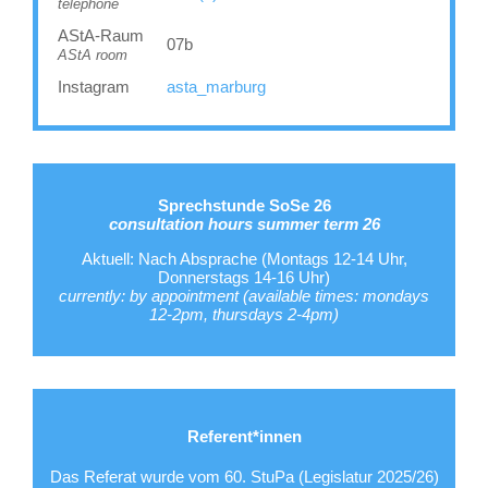
telephone
AStA-Raum
07b
AStA room
Instagram
asta_marburg
Sprechstunde SoSe 26
consultation hours summer term 26
Aktuell: Nach Absprache (Montags 12-14 Uhr,
Donnerstags 14-16 Uhr)
currently: by appointment (available times: mondays
12-2pm, thursdays 2-4pm)
Referent*innen
Das Referat wurde vom 60. StuPa (Legislatur 2025/26)