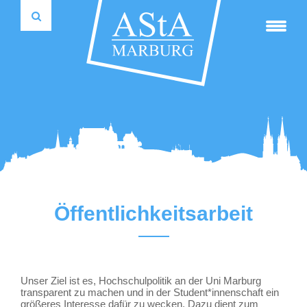
Fahrradverleihsystem
75 Jahre marburger Politikwissenschaft
Formulare
InterTrans*
Projektförderung
Wahlausschuss
Kulturticket
autonome Tutorien
Reader & weiterer Lesestoff
Schwule
Semesterticket-Rückerstattung
Widerspruchsausschuss
Autonome Tutorien
Pressemitteilungen
Satzungen und Ordnungen
Transporter mieten
Rechnungsprüfungsausschuss
studentische und universitäre Selbstverwaltung
Haushalte
AusleihBar
Verwaltungsrat Studierendenwerk
Hochschulgruppen
Protokolle
Universitätspräsidium
Informations- & Kommunikationstechnik
Über uns
Öffentlichkeitsarbeit
Unser Ziel ist es, Hochschulpolitik an der Uni Marburg
transparent zu machen und in der Student*innenschaft ein
größeres Interesse dafür zu wecken. Dazu dient zum