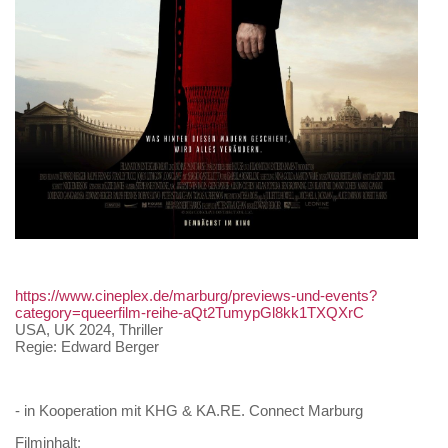
https://www.cineplex.de/marburg/previews-und-events?
category=queerfilm-reihe-aQt2TumypGl8kk1TXQXrC
USA, UK 2024, Thriller
Regie: Edward Berger
- in Kooperation mit KHG & KA.RE. Connect Marburg
Filminhalt: