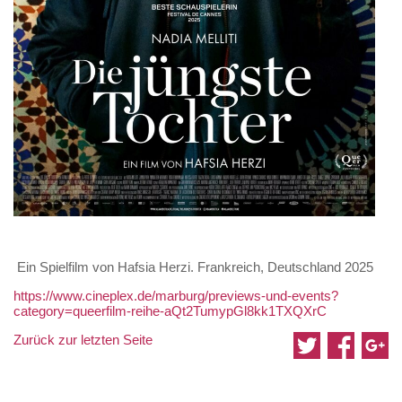
Ein Spielfilm von Hafsia Herzi. Frankreich, Deutschland 2025
https://www.cineplex.de/marburg/previews-und-events?
category=queerfilm-reihe-aQt2TumypGl8kk1TXQXrC
Zurück zur letzten Seite