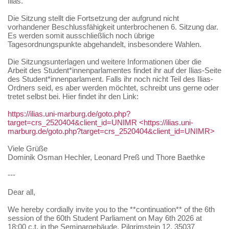
Ilias.
Die Sitzung stellt die Fortsetzung der aufgrund nicht
vorhandener Beschlussfähigkeit unterbrochenen 6. Sitzung dar.
Es werden somit ausschließlich noch übrige
Tagesordnungspunkte abgehandelt, insbesondere Wahlen.
Die Sitzungsunterlagen und weitere Informationen über die
Arbeit des Student*innenparlamentes findet ihr auf der Ilias-Seite
des Student*innenparlament. Falls ihr noch nicht Teil des Ilias-
Ordners seid, es aber werden möchtet, schreibt uns gerne oder
tretet selbst bei. Hier findet ihr den Link:
https://ilias.uni-marburg.de/goto.php?
target=crs_2520404&client_id=UNIMR
<https://ilias.uni-
marburg.de/goto.php?target=crs_2520404&client_id=UNIMR>
Viele Grüße
Dominik Osman Hechler, Leonard Preß und Thore Baethke
---
Dear all,
We hereby cordially invite you to the **continuation** of the 6th
session of the 60th Student Parliament on May 6th 2026 at
18:00 c.t. in the Seminargebäude, Pilgrimstein 12, 35037