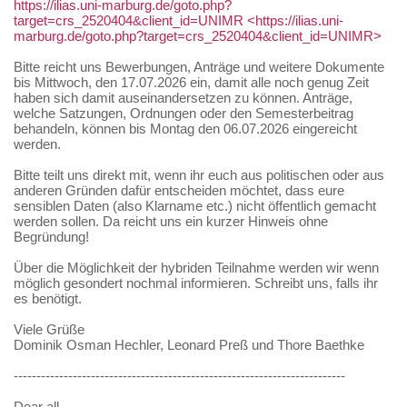
https://ilias.uni-marburg.de/goto.php?
target=crs_2520404&client_id=UNIMR
<https://ilias.uni-
marburg.de/goto.php?target=crs_2520404&client_id=UNIMR>
Bitte reicht uns Bewerbungen, Anträge und weitere Dokumente
bis Mittwoch, den 17.07.2026 ein, damit alle noch genug Zeit
haben sich damit auseinandersetzen zu können. Anträge,
welche Satzungen, Ordnungen oder den Semesterbeitrag
behandeln, können bis Montag den 06.07.2026 eingereicht
werden.
Bitte teilt uns direkt mit, wenn ihr euch aus politischen oder aus
anderen Gründen dafür entscheiden möchtet, dass eure
sensiblen Daten (also Klarname etc.) nicht öffentlich gemacht
werden sollen. Da reicht uns ein kurzer Hinweis ohne
Begründung!
Über die Möglichkeit der hybriden Teilnahme werden wir wenn
möglich gesondert nochmal informieren. Schreibt uns, falls ihr
es benötigt.
Viele Grüße
Dominik Osman Hechler, Leonard Preß und Thore Baethke
-------------------------------------------------------------------------
Dear all,