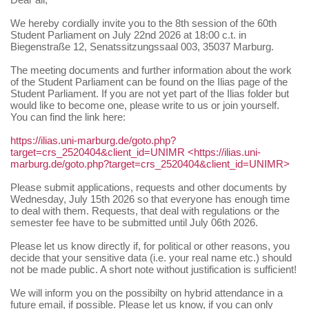
We hereby cordially invite you to the 8th session of the 60th
Student Parliament on July 22nd 2026 at 18:00 c.t. in
Biegenstraße 12, Senatssitzungssaal 003, 35037 Marburg.
The meeting documents and further information about the work
of the Student Parliament can be found on the Ilias page of the
Student Parliament. If you are not yet part of the Ilias folder but
would like to become one, please write to us or join yourself.
You can find the link here:
https://ilias.uni-marburg.de/goto.php?
target=crs_2520404&client_id=UNIMR
<https://ilias.uni-
marburg.de/goto.php?target=crs_2520404&client_id=UNIMR>
Please submit applications, requests and other documents by
Wednesday, July 15th 2026 so that everyone has enough time
to deal with them. Requests, that deal with regulations or the
semester fee have to be submitted until July 06th 2026.
Please let us know directly if, for political or other reasons, you
decide that your sensitive data (i.e. your real name etc.) should
not be made public. A short note without justification is sufficient!
We will inform you on the possibilty on hybrid attendance in a
future email, if possible. Please let us know, if you can only