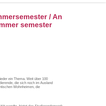
mmersemester / An
summer semester
eder ein Thema. Weit über 100
dierende, die sich noch im Ausland
entischen Wohnheimen, die
ität wandte, bietet das Studierendenwerk