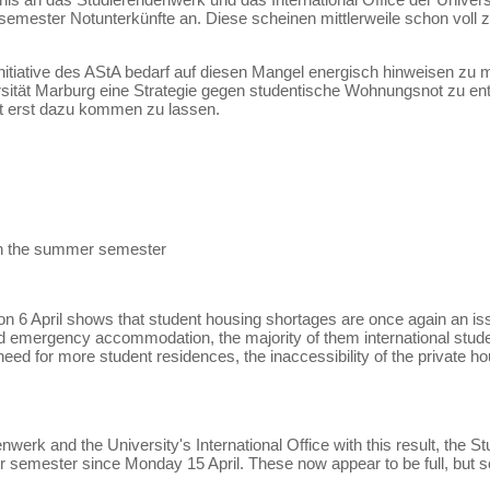
mester Notunterkünfte an. Diese scheinen mittlerweile schon voll z
 Initiative des AStA bedarf auf diesen Mangel energisch hinweisen zu
rsität Marburg eine Strategie gegen studentische Wohnungsnot zu ent
ht erst dazu kommen zu lassen.
in the summer semester
n 6 April shows that student housing shortages are once again an i
ed emergency accommodation, the majority of them international stude
 need for more student residences, the inaccessibility of the private 
werk and the University's International Office with this result, the 
mester since Monday 15 April. These now appear to be full, but som