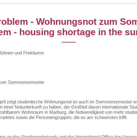
Problem - Wohnungsnot zum So
em - housing shortage in the 
 Wohnen und Freiräume
t zum Sommersemester
ril zeigt studentische Wohnungsnot ist auch im Sommersemester wi
 einer Notunterkunft zu haben, der Großteil davon internationale Stu
 bezahlbarem Wohnraum in Marburg, die Notwendigkeit von mehr stud
rktes sowie die Personengruppen, die es am schwersten trifft.
s an das Studierendenwerk und das International Office der Univers