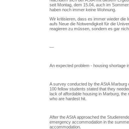
seit Montag, dem 15.04, auch im Sommerse
haben noch immer keine Wohnung.
Wir kritisieren, dass es immer wieder die
aufs Neue die Notwendigkeit für die Unive
reagieren zu müssen, sondern es gar nic
—
An expected problem - housing shortage 
A survey conducted by the AStA Marburg o
100 fellow students stated that they need
lack of affordable housing in Marburg, the
who are hardest hit.
After the AStA approached the Studierenden
emergency accommodation in the summer se
accommodation.