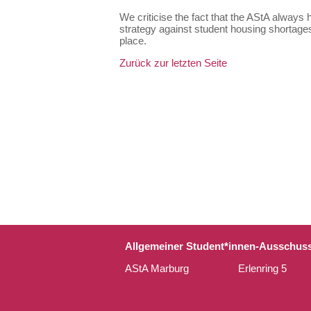
We criticise the fact that the AStA always h
strategy against student housing shortages
place.
Zurück zur letzten Seite
Allgemeiner Student*innen-Ausschuss 
AStA Marburg
Erlenring 5