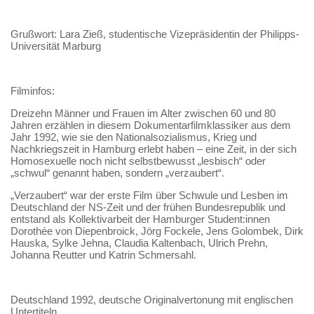
Grußwort: Lara Zieß, studentische Vizepräsidentin der Philipps-
Universität Marburg
Filminfos:
Dreizehn Männer und Frauen im Alter zwischen 60 und 80
Jahren erzählen in diesem Dokumentarfilmklassiker aus dem
Jahr 1992, wie sie den Nationalsozialismus, Krieg und
Nachkriegszeit in Hamburg erlebt haben – eine Zeit, in der sich
Homosexuelle noch nicht selbstbewusst „lesbisch“ oder
„schwul“ genannt haben, sondern „verzaubert“.
„Verzaubert“ war der erste Film über Schwule und Lesben im
Deutschland der NS-Zeit und der frühen Bundesrepublik und
entstand als Kollektivarbeit der Hamburger Student:innen
Dorothée von Diepenbroick, Jörg Fockele, Jens Golombek, Dirk
Hauska, Sylke Jehna, Claudia Kaltenbach, Ulrich Prehn,
Johanna Reutter und Katrin Schmersahl.
Deutschland 1992, deutsche Originalvertonung mit englischen
Untertiteln