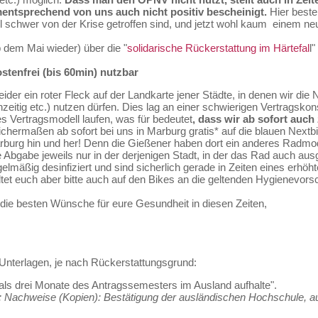
ntsprechend von uns auch nicht positiv bescheinigt.
Hier beste
ll schwer von der Krise getroffen sind, und jetzt wohl kaum einem
b dem Mai wieder) über die "
solidarische Rückerstattung im Härtefal
l
ostenfrei (bis 60min) nutzbar
ider ein roter Fleck auf der Landkarte jener Städte, in denen wir di
hzeitig etc.) nutzen dürfen. Dies lag an einer schwierigen Vertragsko
s Vertragsmodell laufen, was für bedeutet
, dass wir ab sofort auch
ichermaßen ab sofort bei uns in Marburg gratis* auf die blauen Nextbi
rburg hin und her! Denn die Gießener haben dort ein anderes Radm
Abgabe jeweils nur in der derjenigen Stadt, in der das Rad auch ausg
gelmäßig desinfiziert und sind sicherlich gerade in Zeiten eines erh
altet euch aber bitte auch auf den Bikes an die geltenden Hygienevorsc
die besten Wünsche für eure Gesundheit in diesen Zeiten,
 Unterlagen, je nach Rückerstattungsgrund:
als drei Monate des Antragssemesters im Ausland aufhalte".
; Nachweise (Kopien): Bestätigung der ausländischen Hochschule, a