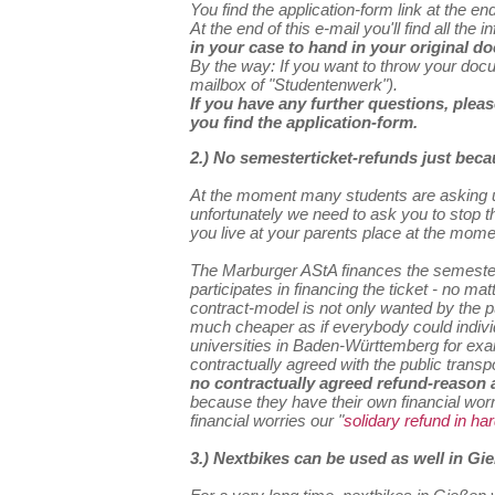
You find the application-form link at the en
At the end of this e-mail you'll find all t
in your case to hand in your original d
By the way: If you want to throw your docume
mailbox of "Studentenwerk").
If you have any further questions, plea
you find the application-form.
2.) No semesterticket-refunds just bec
At the moment many students are asking us
unfortunately we need to ask you to stop th
you live at your parents place at the mome
The Marburger AStA finances the semestert
participates in financing the ticket - no 
contract-model is not only wanted by the pu
much cheaper as if everybody could individ
universities in Baden-Württemberg for exam
contractually agreed with the public transp
no contractually agreed refund-reason a
because they have their own financial worr
financial worries our "
solidary refund in ha
3.) Nextbikes can be used as well in G