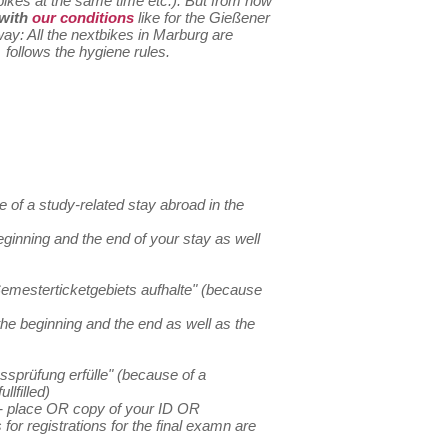
 bikes at the same time etc.). But from now
 with
our conditions
like for the Gießener
ay: All the nextbikes in Marburg are
 follows the hygiene rules.
of a study-related stay abroad in the
ginning and the end of your stay as well
mesterticketgebiets aufhalte" (because
he beginning and the end as well as the
sprüfung erfülle" (because of a
lfilled)
e - place OR copy of your ID OR
 for registrations for the final examn are