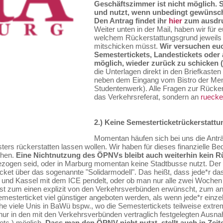
Geschäftszimmer ist nicht möglich. 
und nutzt, wenn unbedingt gewünsch
Den Antrag findet ihr
hier
zum ausdr
Weiter unten in der Mail, haben wir für e
welchem Rückerstattungsgrund jeweils a
mitschicken müsst.
Wir versuchen euc
Semestertickets, Landestickets oder 
möglich, wieder zurück zu schicken (
die Unterlagen direkt in den Briefkasten 
neben dem Eingang vom Bistro der Men
Studentenwerk). Alle Fragen zur Rückerst
das Verkehrsreferat, sondern an
ruecke
2.) Keine Semesterticketrückerstatt
Momentan häufen sich bei uns die Anträ
ers rückerstatten lassen wollen. Wir haben für dieses finanzielle B
ehen.
Eine Nichtnutzung des ÖPNVs bleibt auch weiterhin kein 
gezogen seid, oder in Marburg momentan keine Stadtbusse nutzt. Der 
et über das sogenannte "Solidarmodell". Das heißt, dass jede*r das S
t und Kassel mit dem ICE pendelt, oder ob man nur alle zwei Woch
ist zum einen explizit von den Verkehrsverbünden erwünscht, zum a
mesterticket viel günstiger angeboten werden, als wenn jede*r einze
 viele Unis in BaWü bspw., wo die Semestertickets teilweise extrem
 nur in den mit den Verkehrsverbünden vertraglich festgelegten Ausn
etc.) möglich.
Dass man den ÖPNV nicht nutzt, stellt auch in Zeit