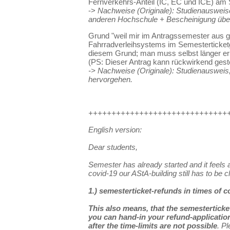
Fernverkehrs-Anteil (IC, EC und ICE) am 
->
Nachweise (Originale): Studienausweis
anderen Hochschule + Bescheinigung über 
Grund "weil mir im Antragssemester aus g
Fahrradverleihsystems im Semesterticketge
diesem Grund; man muss selbst länger erk
(PS: Dieser Antrag kann rückwirkend geste
-> Nachweise (Originale): Studienausweis
hervorgehen.
++++++++++++++++++++++++++++++
English version:
Dear students,
Semester has already started and it feels a l
covid-19 our AStA-building still has to be 
1.) semesterticket-refunds in times of c
This also means, that the semesterticke
you can hand-in your refund-applicatio
after the time-limits are not possible
. P