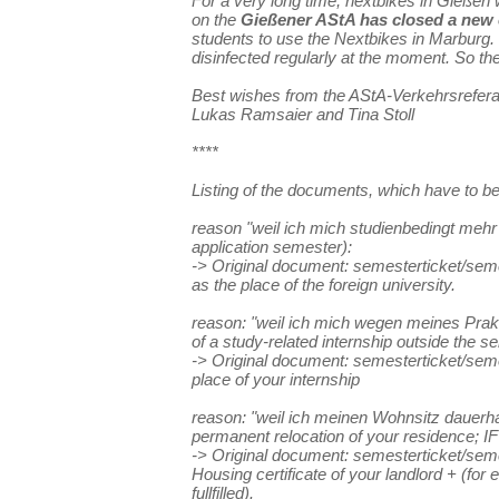
For a very long time, nextbikes in Gießen 
on the
Gießener AStA has closed a new c
students to use the Nextbikes in Marburg. 
disinfected regularly at the moment. So th
Best wishes from the AStA-Verkehrsreferat 
Lukas Ramsaier and Tina Stoll
****
Listing of the documents, which have to be 
reason "weil ich mich studienbedingt mehr
application semester):
-> Original document: semesterticket/seme
as the place of the foreign university.
reason: "weil ich mich wegen meines Prak
of a study-related internship outside the s
-> Original document: semesterticket/seme
place of your internship
reason: "weil ich meinen Wohnsitz dauerh
permanent relocation of your residence; IF 
-> Original document: semesterticket/seme
Housing certificate of your landlord + (for 
fullfilled).