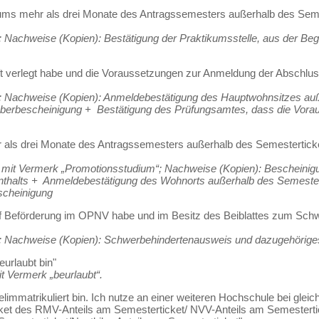
kums mehr als drei Monate des Antragssemesters außerhalb des Seme
; Nachweise (Kopien): Bestätigung der Praktikumsstelle, aus der Beg
ft verlegt habe und die Voraussetzungen zur Anmeldung der Abschlu
s; Nachweise (Kopien): Anmeldebestätigung des Hauptwohnsitzes auß
erbescheinigung + Bestätigung des Prüfungsamtes, dass die Vorau
r als drei Monate des Antragssemesters außerhalb des Semestertick
 mit Vermerk „Promotionsstudium“; Nachweise (Kopien): Bescheinigu
thalts + Anmeldebestätigung des Wohnorts außerhalb des Semestert
cheinigung
f Beförderung im OPNV habe und im Besitz des Beiblattes zum Sch
; Nachweise (Kopien): Schwerbehindertenausweis und dazugehöriges 
eurlaubt bin"
t Vermerk „beurlaubt“.
immatrikuliert bin. Ich nutze an einer weiteren Hochschule bei gleic
ket des RMV-Anteils am Semesterticket/ NVV-Anteils am Semestert