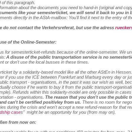
d of this paragraph.
he information about the documents you need to hand-in (original and co
ocuments like your semesterticket, we will send it back to you in
nts directly in the AStA-mailbox: You'll find it next to the entry of the
se do not contact the Verkehrsreferat, but use the adress
ruecker
ause of the Online-Semester:
 for semesterticket-refunds because of the online-semester. We under
is:
A disuse of the public transportation service is no semestert
nt or don't use the local busses in these times.
icket by a solidarity-based model like all the other AStEn in Hessen
matter if you use the ICE between Frankfurt and Marburg every day or j
blic transport - organisations, in the past it was our wish as well, b
ually choose if he wants to buy it from the public transport-organisat
ple). Refunds within this solidarity-model are only possible in cases
ortation - organisations.
The reason that you don't use the public tr
nd can't be certified positivley from us.
There is no room for negot
ies during the crisis and won't accept a new refund-reason for that r
rdship case
s" might be an opportunity for you (from may on).
ießen from now on: