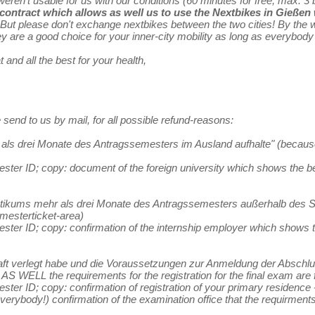
weren't usable for us with our conditions (60 minutes for free, max. 3
ontract which allows as well us to use the Nextbikes in Gießen
But please don't exchange nextbikes between the two cities! By the w
ey are a good choice for your inner-city mobility as long as everybody
and all the best for your health,
send to us by mail, for all possible refund-reasons:
 als drei Monate des Antragssemesters im Ausland aufhalte" (because 
ster ID; copy: document of the foreign university which shows the be
tikums mehr als drei Monate des Antragssemesters außerhalb des Se
emesterticket-area)
ster ID; copy: confirmation of the internship employer which shows t
aft verlegt habe und die Voraussetzungen zur Anmeldung der Abschlus
AS WELL the requirements for the registration for the final exam are ful
ster ID; copy: confirmation of registration of your primary residenc
everybody!) confirmation of the examination office that the requirments