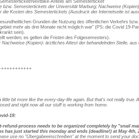
Semesterticket/Nextbike-Anteils am Semesterticket"
e bzw. Semestertickets der Universität Marburg; Nachweise (Kopien
die Kosten des Semestertickets (Ausdruck der Internetseite ist au
esundheitlichen Grunden die Nutzung des öffentlichen Verkehrs bzw.
biet mehr als drei Monate nicht möglich war" (PS: die Covid 19-Pand
rankt sein).
llt werden; es gelten die Fristen des Folgesemesters).
; Nachweise (Kopien): ärztliches Attest der behandelnden Stelle, a
++++++++++++
ittle bit more like the every-day-life again. But that's not really true. 
closed and right now all our stuff is working from home.
ovid-19:
t-refund-process needs to be organized completely by "snail mail
ns has just started this monday and ends (deadline!) at May 4th
lease use no "Übergabeeinschreiben" at the moment to send your doc