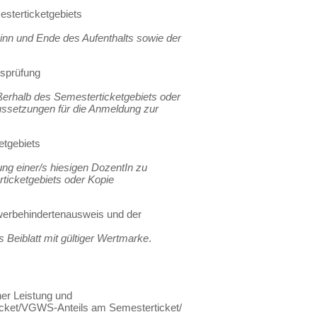
sterticketgebiets
inn und Ende des Aufenthalts sowie der
ssprüfung
erhalb des Semesterticketgebiets oder
ssetzungen für die Anmeldung zur
etgebiets
ng einer/s hiesigen DozentIn zu
icketgebiets oder Kopie
werbehindertenausweis und der
Beiblatt mit gültiger Wertmarke
.
her Leistung und
icket/VGWS-Anteils am Semesterticket/