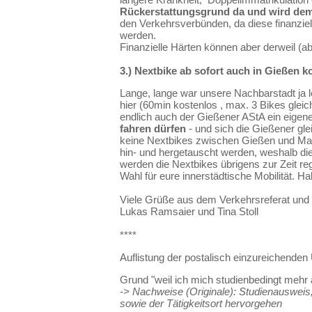
Rückerstattungsgrund da und wird deme
den Verkehrsverbünden, da diese finanzie
werden.
Finanzielle Härten können aber derweil (a
3.) Nextbike ab sofort auch in Gießen k
Lange, lange war unsere Nachbarstadt ja le
hier (60min kostenlos , max. 3 Bikes gleic
endlich auch der Gießener AStA ein eigene
fahren dürfen
- und sich die Gießener gle
keine Nextbikes zwischen Gießen und Ma
hin- und hergetauscht werden, weshalb die 
werden die Nextbikes übrigens zur Zeit re
Wahl für eure innerstädtische Mobilität. H
Viele Grüße aus dem Verkehrsreferat und 
Lukas Ramsaier und Tina Stoll
****
Auflistung der postalisch einzureichenden
Grund "weil ich mich studienbedingt mehr 
-> Nachweise (Originale): Studienausweis
sowie der Tätigkeitsort hervorgehen