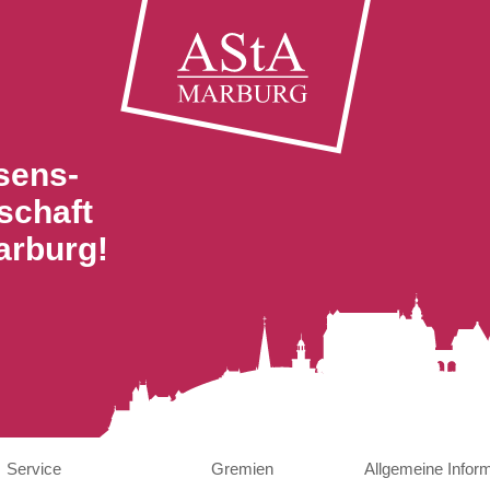
sens-
schaft
arburg!
Service
Gremien
Allgemeine Infor