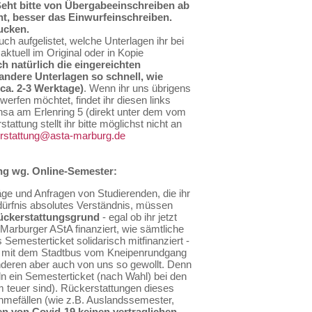
Seht bitte von Übergabeeinschreiben ab
t, besser das Einwurfeinschreiben.
ucken.
uch aufgelistet, welche Unterlagen ihr bei
ktuell im Original oder in Kopie
h natürlich die eingereichten
andere Unterlagen so schnell, wie
ca. 2-3 Werktage)
. Wenn ihr uns übrigens
werfen möchtet, findet ihr diesen links
sa am Erlenring 5 (direkt unter dem vom
attung stellt ihr bitte möglichst nicht an
rstattung@asta-marburg.de
ung wg. Online-Semester:
ge und Anfragen von Studierenden, die ihr
edürfnis absolutes Verständnis, müssen
Rückerstattungsgrund
- egal ob ihr jetzt
Marburger AStA finanziert, wie sämtliche
emesterticket solidarisch mitfinanziert -
en mit dem Stadtbus vom Kneipenrundgang
nderen aber auch von uns so gewollt. Denn
ln ein Semesterticket (nach Wahl) bei den
 teuer sind). Rückerstattungen dieses
ahmefällen (wie z.B. Auslandssemester,
en von Covid-19 keinen vertraglichen