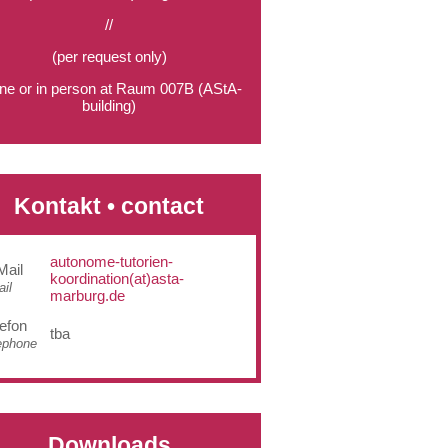
//
(per request only)
ine or in person at Raum 007B (AStA-
building)
Kontakt • contact
autonome-tutorien-
Mail
koordination(at)asta-
il
marburg.de
lefon
tba
ephone
Downloads