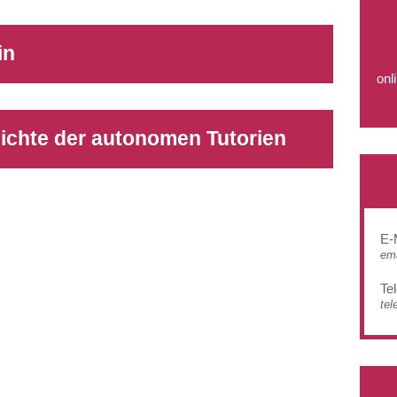
in
onl
chte der autonomen Tutorien
E-
ema
Te
tel