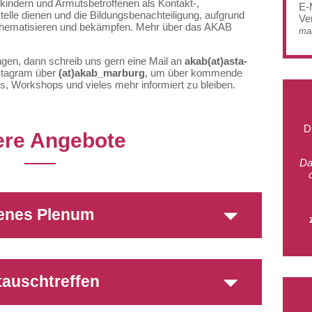
nkindern und Armutsbetroffenen als Kontakt-,
E-
telle dienen und die Bildungsbenachteiligung, aufgrund
Ver
 thematisieren und bekämpfen. Mehr über das AKAB
mai
gen, dann schreib uns gern eine Mail an
akab(at)asta-
nstagram über
(at)
akab_marburg
, um über kommende
os, Workshops und vieles mehr informiert zu bleiben.
D
re Angebote
Da
enes Plenum
auschtreffen