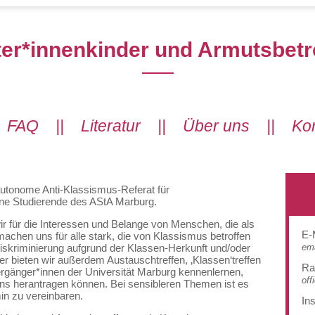
ter*innenkinder und Armutsbetr
|
FAQ
||
Literatur
||
Über uns
||
Kon
utonome Anti-Klassismus-Referat für
ene Studierende des AStA Marburg.
ir für die Interessen und Belange von Menschen, die als
E-
 machen uns für alle stark, die von Klassismus betroffen
ema
Diskriminierung aufgrund der Klassen-Herkunft und/oder
 bieten wir außerdem Austauschtreffen, ‚Klassen‘treffen
R
ergänger*innen der Universität Marburg kennenlernen,
off
ns herantragen können. Bei sensibleren Themen ist es
in zu vereinbaren.
In