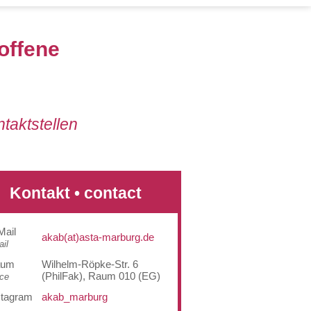
offene
taktstellen
Kontakt • contact
Mail
akab(at)asta-marburg.de
il
aum
Wilhelm-Röpke-Str. 6
(PhilFak), Raum 010 (EG)
ice
stagram
akab_marburg