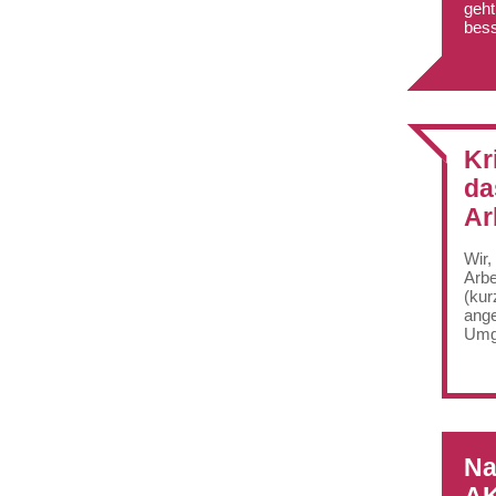
geht
bess
Kr
da
Ar
Wir,
Arbe
(kur
ange
Umga
Na