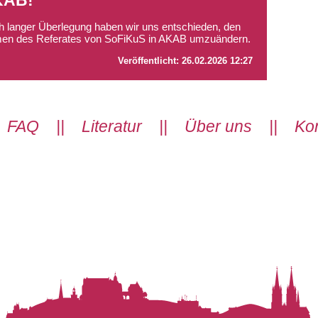
KAB!
 langer Überlegung haben wir uns entschieden, den
en des Referates von SoFiKuS in AKAB umzuändern.
Veröffentlicht:
26.02.2026 12:27
|
FAQ
||
Literatur
||
Über uns
||
Kon