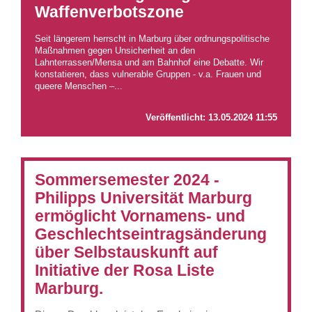
Waffenverbotszone
Seit längerem herrscht in Marburg über ordnungspolitische
Maßnahmen gegen Unsicherheit an den
Lahnterrassen/Mensa und am Bahnhof eine Debatte. Wir
konstatieren, dass vulnerable Gruppen - v.a. Frauen und
queere Menschen –...
Veröffentlicht:
13.05.2024 11:55
Sommersemester 2024 -
Philipps Universität Marburg
ermöglicht Vornamens- und
Geschlechtseintragsänderung
über Selbstauskunft auf
Initiative der Rosa Liste
Marburg.